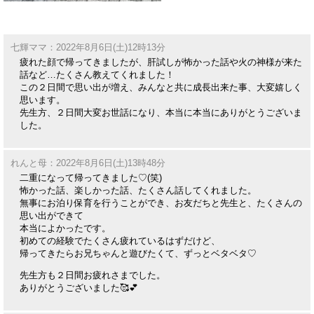
七輝ママ：2022年8月6日(土)12時13分
疲れた顔で帰ってきましたが、肝試しが怖かった話や火の神様が来た
話など…たくさん教えてくれました！
この２日間で思い出が増え、みんなと共に成長出来た事、大変嬉しく
思います。
先生方、２日間大変お世話になり、本当に本当にありがとうございま
した。
れんと母：2022年8月6日(土)13時48分
二重になって帰ってきました♡(笑)
怖かった話、楽しかった話、たくさん話してくれました。
無事にお泊り保育を行うことができ、お友だちと先生と、たくさんの
思い出ができて
本当によかったです。
初めての経験でたくさん疲れているはずだけど、
帰ってきたらお兄ちゃんと遊びたくて、ずっとベタベタ♡
先生方も２日間お疲れさまでした。
ありがとうございました🥰💕