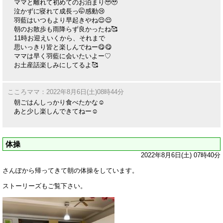
ママと離れて初めてのお泊まり🥹🥹
泣かずに寝れて成長っ🤭感動😢
羽藍はいつもより早起きやね😌😌
朝のお散歩も雨降らず良かったね🥰
11時お迎えいくから、それまで
思いっきり皆と楽しんでねー😋😋
ママは早く羽藍に会いたいよー♡
お土産話楽しみにしてるよ🥰
こころママ：2022年8月6日(土)08時44分
朝ごはんしっかり食べたかな☺️
あと少し楽しんできてねー☺️
体操
2022年8月6日(土) 07時40分
さんぽから帰ってきて朝の体操をしています。
ストーリーズもご覧下さい。