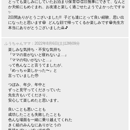
とっても楽しみにしていたお泊まり保育😊👏🏻無事にできて、なんと
か天候にもめぐまれ、お友達と楽しく過ごせたようでよかったです☺️
✨
2日間ありがとうございました!! 子ども達にとって良い経験、思い出
になったと思います😆 どんな顔で帰ってくるか楽しみです😁先生方
本当にありがとうございました🙇🎵
ふうちゃんママ：2022年8月6日(土)12時09分
楽しみな気持ち・不安な気持ち
『ママの首がないと寝れないよ…』
『ママの匂いがないと…』
って色んなこと言うてましたが、
『めっちゃ楽しかった〜』と
言っていました🥹
つぼみ、年少、年中と
ずっと見守ってくださっていた
先生方もいてくださり、
安心して楽しめたと思います。
良いことも悪いことも
成功したことも失敗したことも
色んな場面を一緒に乗り越えてくれた
きく組のみんなにありがとうの